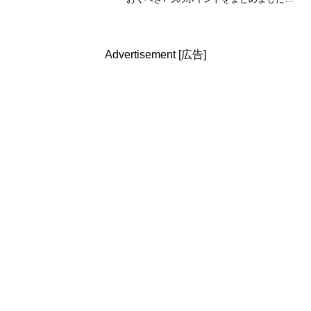
カードの配送から事前準備の必要性、有
料プランの賢い選び方まで、Revolutを使
いこなすための完全ガイドです。
Advertisement [広告]