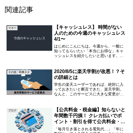
関連記事
【キャッシュレス】 時間がない
マネー
人のための今週のキャッシュレス
4/1〜
はじめにこんにちは。今週から、一般に
知ってもらいたい「本当にお得な」キャ
ッシュレスを紹介したいと思います。い
つも還元キャンペーンが多く行われてい
ますが、正直、0.5%とか、2%とかの還
元に関しては、還元額が小さくて、結局
2020/8/5に楽天学割が改悪！？そ
その他・時事ネタ
使わなかったり、手間...
の詳細とは
学生の楽天ユーザーであれば、絶対に入
っておきたいと断言できた、楽天学割。
なんと、このサービスに大きな変更が発
表されたということで、実際に確認をし
てみました。詳しくは、以下のサイトで
確認ができます。楽天学割の変更点はこ
【公共料金・税金編】知らないと
ブログ
ちら楽天学割とは？まず、...
年間数千円損！ クレカ払いでポ
イント・割引を得て公共料金・税
金をお得に払う方法
「毎月引き落とされる電気代…」「年に