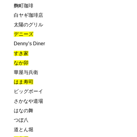
麴町珈琲
白ヤギ珈琲店
太陽のグリル
デニーズ
Denny’s Diner
すき家
なか卯
華屋与兵衛
はま寿司
ビッグボーイ
さかなや道場
はなの舞
つぼ八
道とん堀