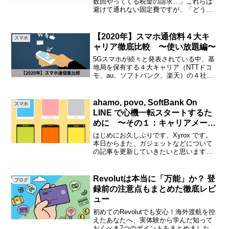
数回やってくる税金の請求…」これらは
避けて通れない固定費ですが、「どうせ
払うなら少しでもお得にならないか
な？」と考えたことはありませんか？実
は、公共料金や税金もクレジットカード
【2020年】スマホ通信料４大キ
スマホ
で支払うことで、無視できない...
ャリア徹底比較 〜使い放題編〜
5Gスマホが続々と発表されている中、基
地局を保有する４大キャリア（NTTドコ
モ、au、ソフトバンク、楽天）の４社
も、新しい通信料プランを打ち出しまし
た。通信料は最近までは本体との購入で
割引、など非常にわかりにくいものし
ahamo, povo, SoftBank On
スマホ
た。今現在、かなりその...
LINE で心機一転スタートするた
めに 〜その１：キャリアメール
脱却〜
はじめにお久しぶりです、Xyrox です。
本日からまた、ガジェットなどについて
の記事を更新していきたいと思います！
Xyrox２ヶ月ほどお休みしてましたが、こ
れからはまた通常通り、定期的に更新し
ていきたいと思ってます！！ということ
Revolutは本当に「万能」か？ 登
ブログ
で、本日は何...
録前の注意点もまとめた徹底レビ
ュー
初めてのRevolutでも安心！海外渡航を控
えたあなたへ、実体験から学んだ知って
おくべき7つのポイントをまとめました。